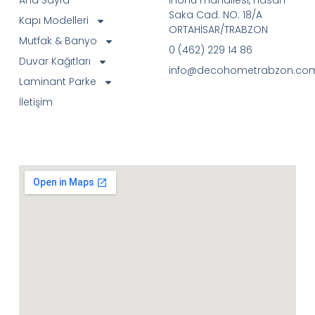
Ana Sayfa
İnönü mahallesi, Hasan
Saka Cad. NO: 18/A
Kapı Modelleri
ORTAHİSAR/TRABZON
Mutfak & Banyo
0 (462) 229 14 86
Duvar Kağıtları
info@decohometrabzon.co
Laminant Parke
İletişim