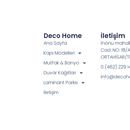
Deco Home
İletişim
Ana Sayfa
İnönü mahall
Cad. NO: 18/
Kapı Modelleri
ORTAHİSAR/
Mutfak & Banyo
0 (462) 229 1
Duvar Kağıtları
info@decoh
Laminant Parke
İletişim