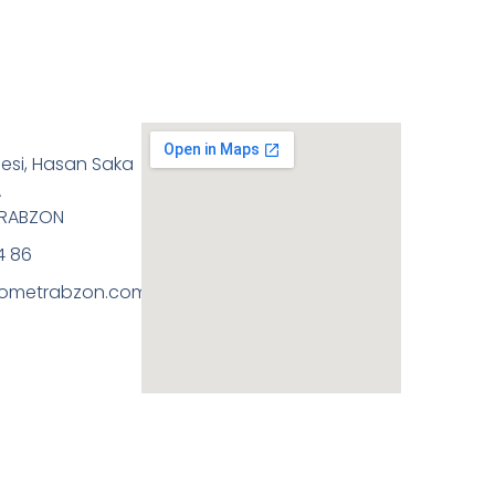
esi, Hasan Saka
A
TRABZON
4 86
ometrabzon.com