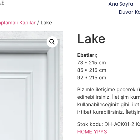
Ana Sayfa
Duvar Ka
plamalı Kapılar
/ Lake
Lake
Ebatları;
73 * 215 cm
85 * 215 cm
92 * 215 cm
Bizimle iletişime geçerek ü
edinebilirsiniz. İletişim ku
kullanabileceğiniz gibi, ile
irtibat kurabilirsiniz. İlet
Stok kodu:
DH-ACK01-2
K
HOME YPY3