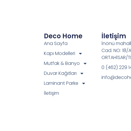
Deco Home
İletişim
Ana Sayfa
İnönü mahall
Cad. NO: 18/
Kapı Modelleri
ORTAHİSAR/
Mutfak & Banyo
0 (462) 229 1
Duvar Kağıtları
info@decoh
Laminant Parke
İletişim