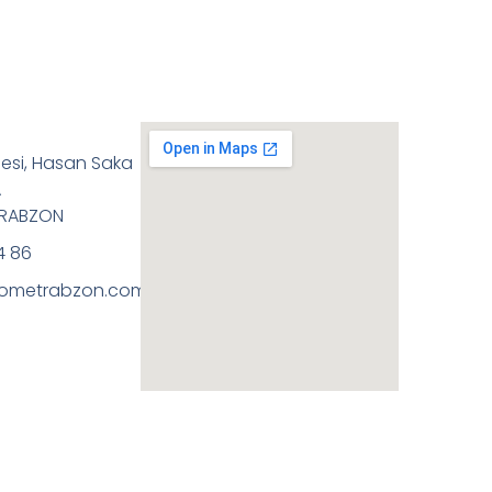
esi, Hasan Saka
A
TRABZON
4 86
ometrabzon.com