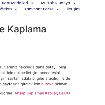
Kapı Modelleri
Mutfak & Banyo
ğıtları
Laminant Parke
İletişim
e Kaplama
rünlerimiz hakkında daha detaylı bilgi
rmak için online iletişim penceresini
tişim sayfamızdaki bilgiler aracılığı ile de
işim sayfasına gitmek için
buraya
tıklayın.
egoriler:
Ahşap Kaplamalı Kapılar
,
DECO