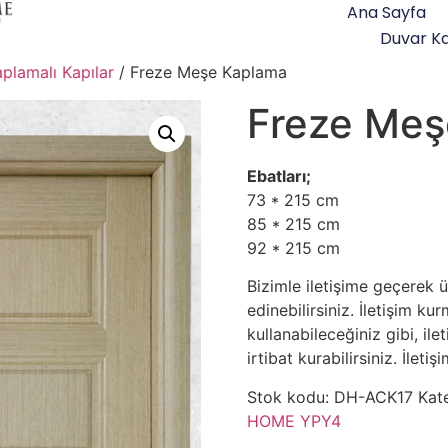
Ana Sayfa
Duvar Ka
plamalı Kapılar
/ Freze Meşe Kaplama
Freze Meş
Ebatları;
73 * 215 cm
85 * 215 cm
92 * 215 cm
Bizimle iletişime geçerek ü
edinebilirsiniz. İletişim ku
kullanabileceğiniz gibi, ile
irtibat kurabilirsiniz. İlet
Stok kodu:
DH-ACK17
Kat
HOME YPY4