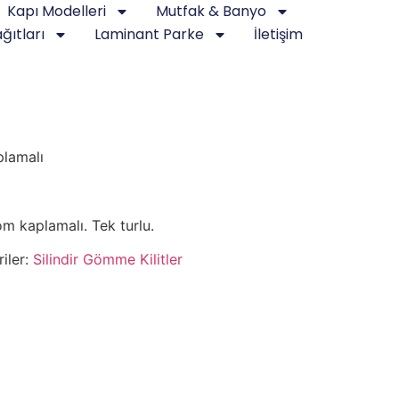
Kapı Modelleri
Mutfak & Banyo
ğıtları
Laminant Parke
İletişim
plamalı
 kaplamalı. Tek turlu.
iler:
Silindir Gömme Kilitler