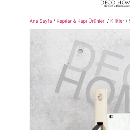
Ana Sayfa
/
Kapılar & Kapı Ürünleri
/
Kilitler
/