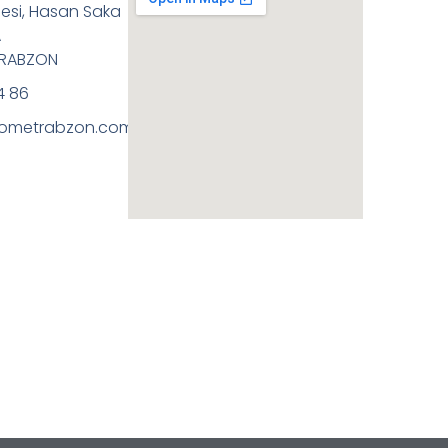
esi, Hasan Saka
A
TRABZON
4 86
ometrabzon.com