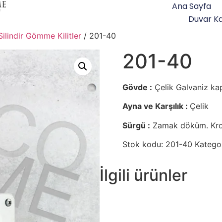
Ana Sayfa
Duvar Ka
Silindir Gömme Kilitler
/ 201-40
201-40
Gövde :
Çelik Galvaniz ka
Ayna ve Karşılık :
Çelik
Sürgü :
Zamak döküm. Krom
Stok kodu:
201-40
Kategor
İlgili ürünler