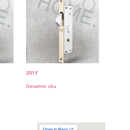
201 F
Devamını oku