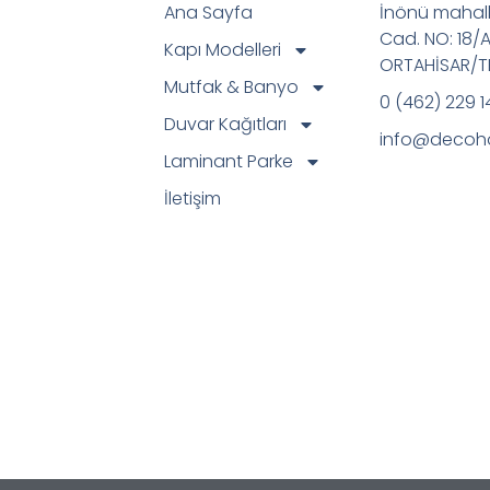
Ana Sayfa
İnönü mahall
Cad. NO: 18/
Kapı Modelleri
ORTAHİSAR/
Mutfak & Banyo
0 (462) 229 1
Duvar Kağıtları
info@decoh
Laminant Parke
İletişim