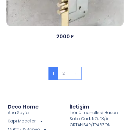
2000 F
Devamını Oku
1
2
→
Deco Home
İletişim
Ana Sayfa
İnönü mahallesi, Hasan
Saka Cad. NO: 18/A
Kapı Modelleri
ORTAHİSAR/TRABZON
Mutfak & Banyo