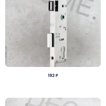
192 P
Devamını Oku