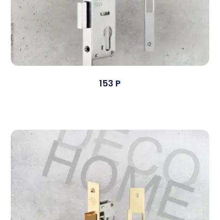
153 P
Devamını Oku