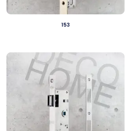
153
Devamını Oku