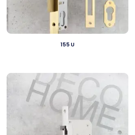
155 U
Devamını Oku