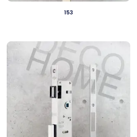
153
Devamını Oku