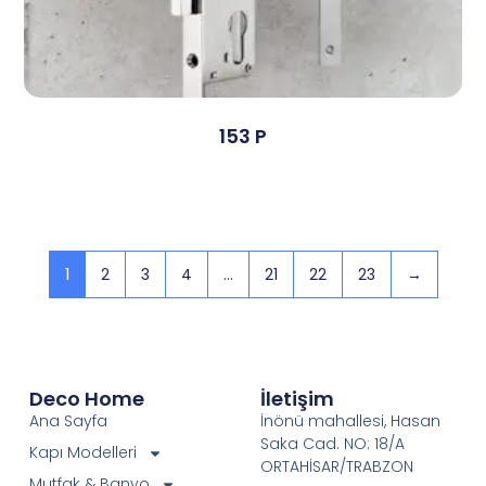
153 P
Devamını Oku
1
2
3
4
…
21
22
23
→
Deco Home
İletişim
Ana Sayfa
İnönü mahallesi, Hasan
Saka Cad. NO: 18/A
Kapı Modelleri
ORTAHİSAR/TRABZON
Mutfak & Banyo