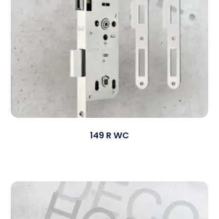
149 R WC
Devamını Oku