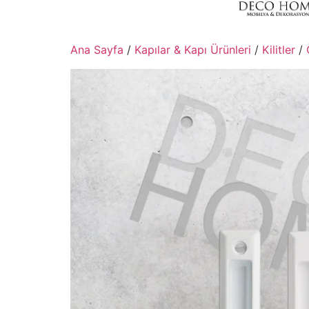
Ana Sayfa
/
Kapılar & Kapı Ürünleri
/
Kilitler
/