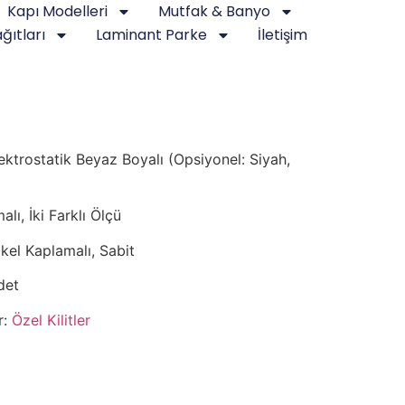
Kapı Modelleri
Mutfak & Banyo
ğıtları
Laminant Parke
İletişim
trostatik Beyaz Boyalı (Opsiyonel: Siyah,
lı, İki Farklı Ölçü
el Kaplamalı, Sabit
det
r:
Özel Kilitler