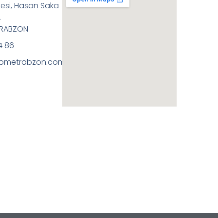
esi, Hasan Saka
A
TRABZON
4 86
ometrabzon.com