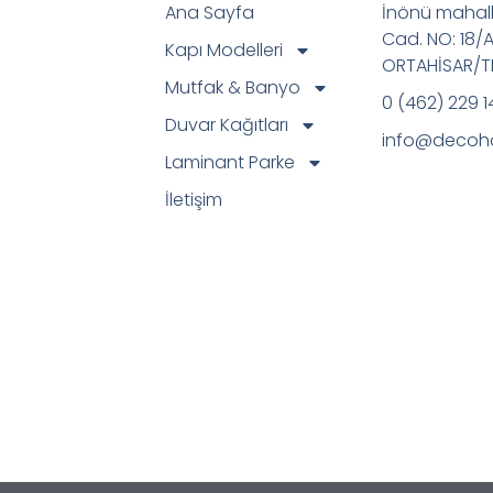
Ana Sayfa
İnönü mahall
Cad. NO: 18/
Kapı Modelleri
ORTAHİSAR/
Mutfak & Banyo
0 (462) 229 1
Duvar Kağıtları
info@decoh
Laminant Parke
İletişim