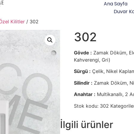
Ana Sayfa
Duvar Ka
Özel Kilitler
/ 302
302
Gövde :
Zamak Döküm, Elek
Kahverengi, Gri)
Sürgü :
Çelik, Nikel Kaplama
Silindir :
Zamak Döküm, Nik
Anahtar :
Multikanallı, 2 A
Stok kodu:
302
Kategorile
İlgili ürünler