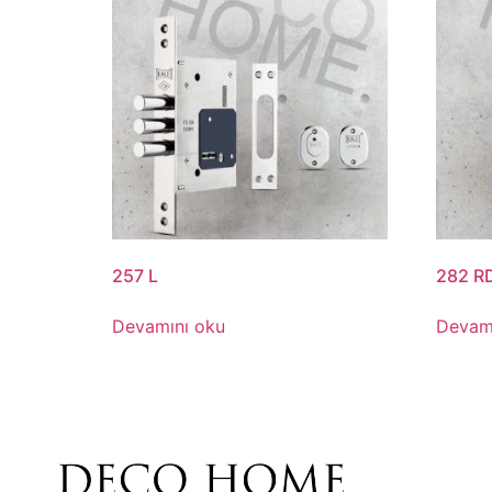
257 L
282 R
Devamını oku
Devam