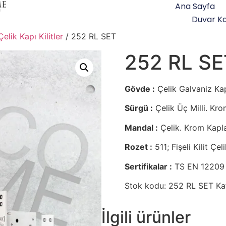
Ana Sayfa
Duvar Ka
Çelik Kapı Kilitler
/ 252 RL SET
252 RL SE
Gövde :
Çelik Galvaniz Ka
Sürgü :
Çelik Üç Milli. Kro
Mandal :
Çelik. Krom Kapla
Rozet :
511; Fişeli Kilit Çe
Sertifikalar :
TS EN 12209
Stok kodu:
252 RL SET
Ka
İlgili ürünler