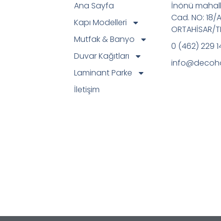
Ana Sayfa
İnönü mahall
Cad. NO: 18/
Kapı Modelleri
ORTAHİSAR/
Mutfak & Banyo
0 (462) 229 1
Duvar Kağıtları
info@decoh
Laminant Parke
İletişim