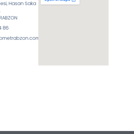
esi, Hasan Saka
A
TRABZON
4 86
ometrabzon.com