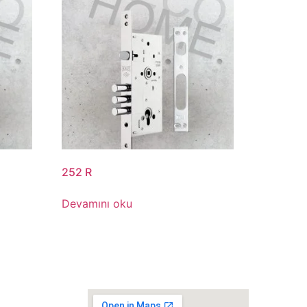
252 R
Devamını oku