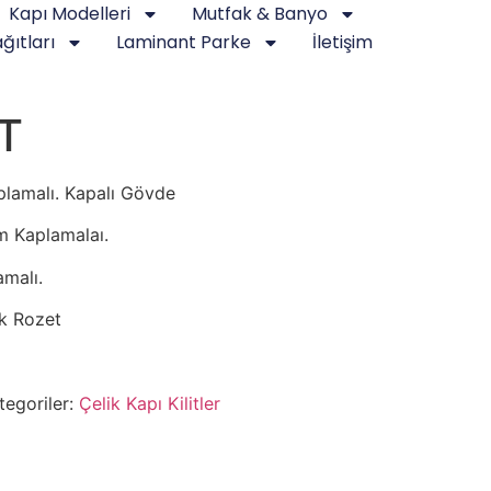
Kapı Modelleri
Mutfak & Banyo
ğıtları
Laminant Parke
İletişim
T
plamalı. Kapalı Gövde
m Kaplamalaı.
malı.
lik Rozet
tegoriler:
Çelik Kapı Kilitler