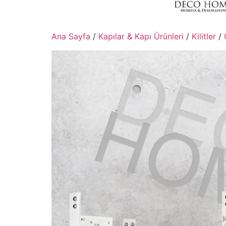
Ana Sayfa
/
Kapılar & Kapı Ürünleri
/
Kilitler
/