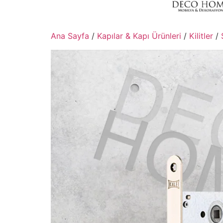
Ana Sayfa
/
Kapılar & Kapı Ürünleri
/
Kilitler
/