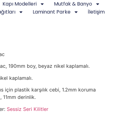
Kapı Modelleri
Mutfak & Banyo
ğıtları
Laminant Parke
İletişim
ac
c, 190mm boy, beyaz nikel kaplamalı.
kel kaplamalı.
için plastik karşılık cebi, 1.2mm koruma
, 11mm derinlik.
er:
Sessiz Seri Kilitler