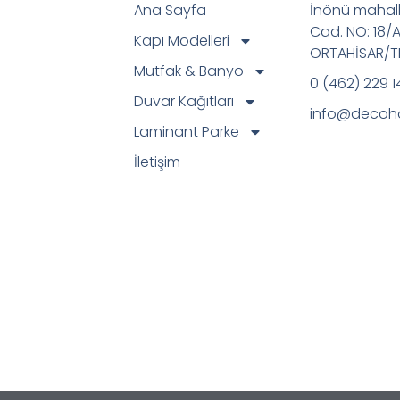
Ana Sayfa
İnönü mahall
Cad. NO: 18/
Kapı Modelleri
ORTAHİSAR/
Mutfak & Banyo
0 (462) 229 1
Duvar Kağıtları
info@decoh
Laminant Parke
İletişim