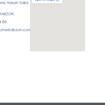
esi, Hasan Saka
A
TRABZON
4 86
ometrabzon.com