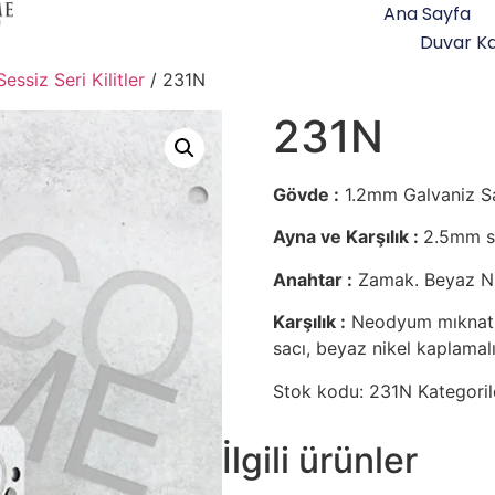
Ana Sayfa
Duvar Ka
Sessiz Seri Kilitler
/ 231N
231N
Gövde :
1.2mm Galvaniz S
Ayna ve Karşılık :
2.5mm sa
Anahtar :
Zamak. Beyaz Ni
Karşılık :
Neodyum mıknatıs 
sacı, beyaz nikel kaplamalı
Stok kodu:
231N
Kategoril
İlgili ürünler