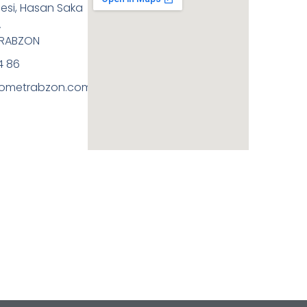
esi, Hasan Saka
A
TRABZON
4 86
ometrabzon.com