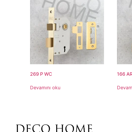
269 P WC
166 A
Devamını oku
Devam