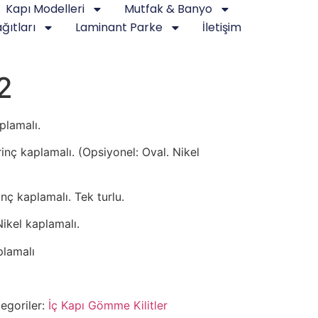
Kapı Modelleri
Mutfak & Banyo
ğıtları
Laminant Parke
İletişim
2
plamalı.
rinç kaplamalı. (Opsiyonel: Oval. Nikel
ç kaplamalı. Tek turlu.
kel kaplamalı.
plamalı
egoriler:
İç Kapı Gömme Kilitler