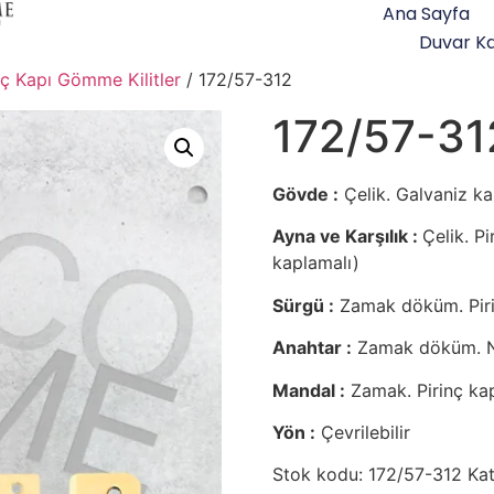
Ana Sayfa
Duvar Ka
İç Kapı Gömme Kilitler
/ 172/57-312
172/57-31
Gövde :
Çelik. Galvaniz ka
Ayna ve Karşılık :
Çelik. Pi
kaplamalı)
Sürgü :
Zamak döküm. Pirin
Anahtar :
Zamak döküm. Ni
Mandal :
Zamak. Pirinç ka
Yön :
Çevrilebilir
Stok kodu:
172/57-312
Kat