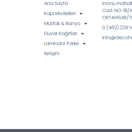
Ana Sayfa
İnönü mahall
Cad. NO: 18/
Kapı Modelleri
ORTAHİSAR/
Mutfak & Banyo
0 (462) 229 1
Duvar Kağıtları
info@decoh
Laminant Parke
İletişim