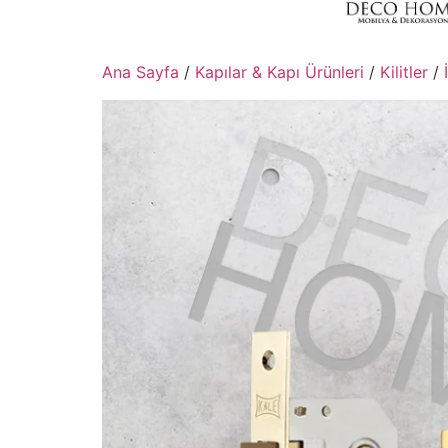
Ana Sayfa
/
Kapılar & Kapı Ürünleri
/
Kilitler
/