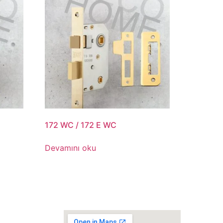
172 WC / 172 E WC
Devamını oku