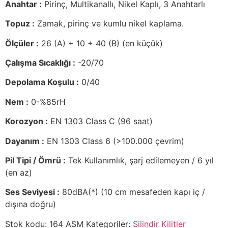
Anahtar :
Pirinç, Multikanallı, Nikel Kaplı, 3 Anahtarlı
Topuz :
Zamak, pirinç ve kumlu nikel kaplama.
Ölçüler :
26 (A) + 10 + 40 (B) (en küçük)
Çalışma Sıcaklığı :
-20/70
Depolama Koşulu :
0/40
Nem :
0-%85rH
Korozyon :
EN 1303 Class C (96 saat)
Dayanım :
EN 1303 Class 6 (>100.000 çevrim)
Pil Tipi / Ömrü :
Tek Kullanımlık, şarj edilemeyen / 6 yıl
(en az)
Ses Seviyesi :
80dBA(*) (10 cm mesafeden kapı iç /
dışına doğru)
Stok kodu:
164 ASM
Kategoriler:
Silindir Kilitler